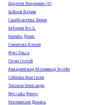
Андреев Владимир (II)
Бойцов Вадим
Сахибгареева Лилия
Кебурия Яго Б.
Климец Денис
Семикова Ксения
Фукс Ольга
Гогин Сергей
Ахмадинежад Мохаммад Хусейн
Сейнова Анастасия
Тихонов Александр
Мустафа Фируз
Керекмезли Динара