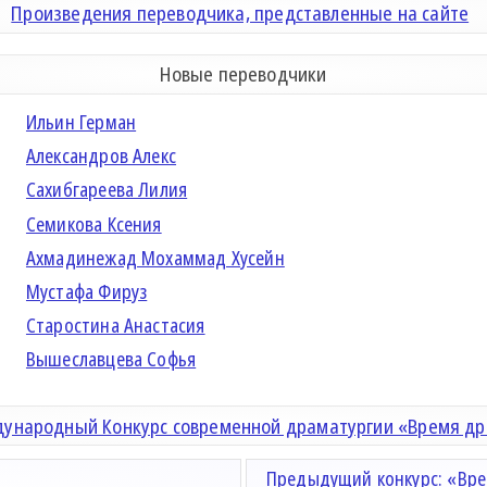
Произведения переводчика, представленные на сайте
Новые переводчики
Ильин Герман
Александров Алекс
Сахибгареева Лилия
Семикова Ксения
Ахмадинежад Мохаммад Хусейн
Мустафа Фируз
Старостина Анастасия
Вышеславцева Софья
ународный Конкурс современной драматургии «Время д
Предыдущий конкурс: «Вре