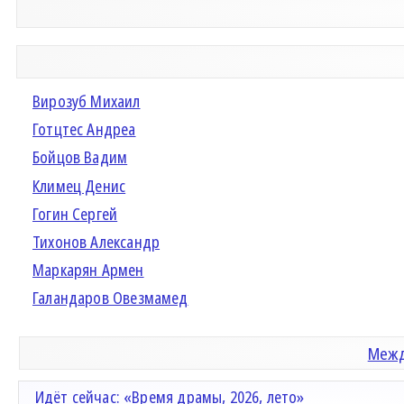
Вирозуб Михаил
Готцтес Андреа
Бойцов Вадим
Климец Денис
Гогин Сергей
Тихонов Александр
Маркарян Армен
Галандаров Овезмамед
Межд
Идёт сейчас: «Время драмы, 2026, лето»