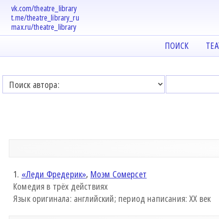
vk.com/theatre_library
t.me/theatre_library_ru
max.ru/theatre_library
ПОИСК
ТЕ
1.
«Леди Фредерик»
,
Моэм Сомерсет
Комедия в трёх действиях
Язык оригинала: английский; период написания: XX век