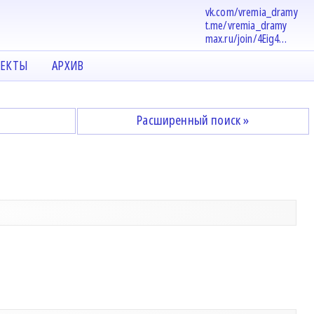
vk.com/vremia_dramy
t.me/vremia_dramy
max.ru/join/4Eig4…
ЕКТЫ
АРХИВ
Расширенный поиск »