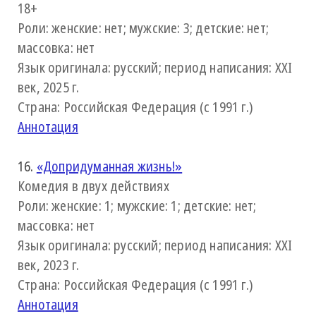
18+
Роли: женские: нет; мужские: 3; детские: нет;
массовка: нет
Язык оригинала: русский; период написания: XXI
век, 2025 г.
Страна: Российская Федерация (с 1991 г.)
Аннотация
16.
«Допридуманная жизнь!»
Комедия в двух действиях
Роли: женские: 1; мужские: 1; детские: нет;
массовка: нет
Язык оригинала: русский; период написания: XXI
век, 2023 г.
Страна: Российская Федерация (с 1991 г.)
Аннотация