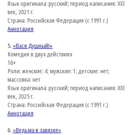
Язык оригинала: русский; период написания: XXI
век, 2021 г.
Страна: Российская Федерация (с 1991 г.)
Аннотация
5.
«Вася Душный!»
Комедия в двух действиях
16+
Роли: женские: 4; мужские: 1; детские: нет;
массовка: нет
Язык оригинала: русский; период написания: XXI
век, 2025 г.
Страна: Российская Федерация (с 1991 г.)
Аннотация
6.
«Ведьма в завязке»