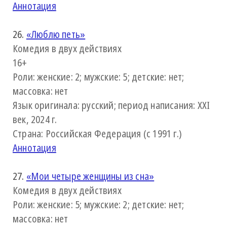
Аннотация
26.
«Люблю петь»
Комедия в двух действиях
16+
Роли: женские: 2; мужские: 5; детские: нет;
массовка: нет
Язык оригинала: русский; период написания: XXI
век, 2024 г.
Страна: Российская Федерация (с 1991 г.)
Аннотация
27.
«Мои четыре женщины из сна»
Комедия в двух действиях
Роли: женские: 5; мужские: 2; детские: нет;
массовка: нет