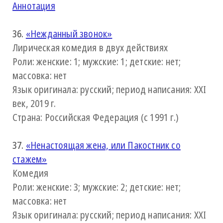
Аннотация
36.
«Нежданный звонок»
Лирическая комедия в двух действиях
Роли: женские: 1; мужские: 1; детские: нет;
массовка: нет
Язык оригинала: русский; период написания: XXI
век, 2019 г.
Страна: Российская Федерация (с 1991 г.)
37.
«Ненастоящая жена, или Пакостник со
стажем»
Комедия
Роли: женские: 3; мужские: 2; детские: нет;
массовка: нет
Язык оригинала: русский; период написания: XXI