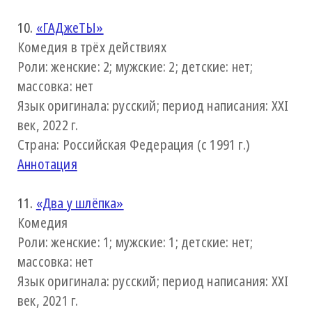
10.
«ГАДжеТЫ»
Комедия в трёх действиях
Роли: женские: 2; мужские: 2; детские: нет;
массовка: нет
Язык оригинала: русский; период написания: XXI
век, 2022 г.
Страна: Российская Федерация (с 1991 г.)
Аннотация
11.
«Два у шлёпка»
Комедия
Роли: женские: 1; мужские: 1; детские: нет;
массовка: нет
Язык оригинала: русский; период написания: XXI
век, 2021 г.