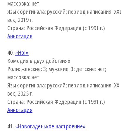
массовка: нет
Язык оригинала: русский; период написания: XXI
век, 2019 г.
Страна: Российская Федерация (с 1991 г.)
Аннотация
40.
«Но!»
Комедия в двух действиях
Роли: женские: 3; мужские: 3; детские: нет;
массовка: нет
Язык оригинала: русский; период написания: XX
век, 2025 г.
Страна: Российская Федерация (с 1991 г.)
Аннотация
41.
«Новогаденькое настроение»