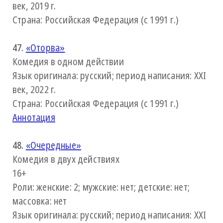
век, 2019 г.
Страна: Российская Федерация (с 1991 г.)
47.
«Оторва»
Комедия в одном действии
Язык оригинала: русский; период написания: XXI
век, 2022 г.
Страна: Российская Федерация (с 1991 г.)
Аннотация
48.
«Очередные»
Комедия в двух действиях
16+
Роли: женские: 2; мужские: нет; детские: нет;
массовка: нет
Язык оригинала: русский; период написания: XXI