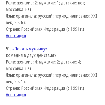
Роли: женские: 2; мужские: 1; детские: нет;
массовка: нет
Язык оригинала: русский; период написания: XXI
век, 2026 г.
Страна: Российская Федерация (с 1991 г.)
Аннотация
51.
«Понять мужчину»
Комедия в двух действиях
Роли: женские: 4; мужские: 2; детские: 4;
массовка: нет
Язык оригинала: русский; период написания: XXI
век, 2021 г.
Страна: Российская Федерация (с 1991 г.)
Аннотация