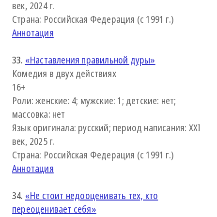
век, 2024 г.
Страна: Российская Федерация (с 1991 г.)
Аннотация
33.
«Наставления правильной дуры»
Комедия в двух действиях
16+
Роли: женские: 4; мужские: 1; детские: нет;
массовка: нет
Язык оригинала: русский; период написания: XXI
век, 2025 г.
Страна: Российская Федерация (с 1991 г.)
Аннотация
34.
«Не стоит недооценивать тех, кто
переоценивает себя»