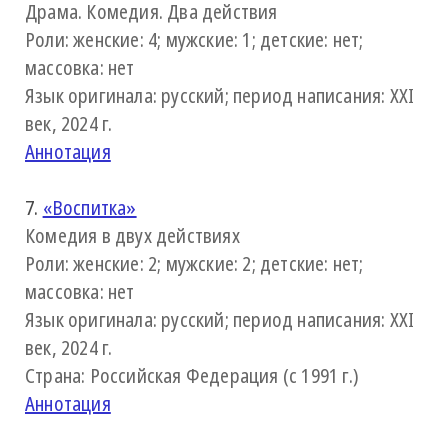
Драма. Комедия. Два действия
Роли: женские: 4; мужские: 1; детские: нет;
массовка: нет
Язык оригинала: русский; период написания: XXI
век, 2024 г.
Аннотация
7.
«Воспитка»
Комедия в двух действиях
Роли: женские: 2; мужские: 2; детские: нет;
массовка: нет
Язык оригинала: русский; период написания: XXI
век, 2024 г.
Страна: Российская Федерация (с 1991 г.)
Аннотация