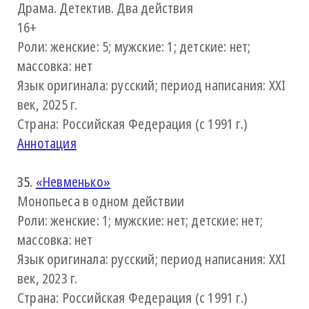
Драма. Детектив. Два действия
16+
Роли: женские: 5; мужские: 1; детские: нет;
массовка: нет
Язык оригинала: русский; период написания: XXI
век, 2025 г.
Страна: Российская Федерация (с 1991 г.)
Аннотация
35.
«Невменько»
Монопьеса в одном действии
Роли: женские: 1; мужские: нет; детские: нет;
массовка: нет
Язык оригинала: русский; период написания: XXI
век, 2023 г.
Страна: Российская Федерация (с 1991 г.)