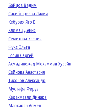
Бойцов Вадим
Сахибгареева Лилия
Кебурия Яго Б.
Климец Денис
Семикова Ксения
Фукс Ольга
Гогин Сергей
Ахмадинежад Мохаммад Хусейн
Сейнова Анастасия
Тихонов Александр
Мустафа Фируз
Керекмезли Динара
Маркарян Армен