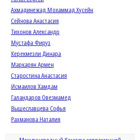
Ахмадинежад Мохаммад Хусейн
Сейнова Анастасия
Тихонов Александр
Мустафа Фируз
Керекмезли Динара
Маркарян Армен
Старостина Анастасия
Исмаилов Хамдам
Галандаров Овезмамед
Вышеславцева Софья
Рахманова Наталия