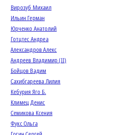
Вирозуб Михаил
Ильин Герман
Юрченко Анатолий
Готцтес Андреа
Александров Алекс
Андреев Владимир (II)
Бойцов Вадим
Сахибгареева Лилия
Кебурия Яго Б.
Климец Денис
Семикова Ксения
Фукс Ольга
Гогин Сергей