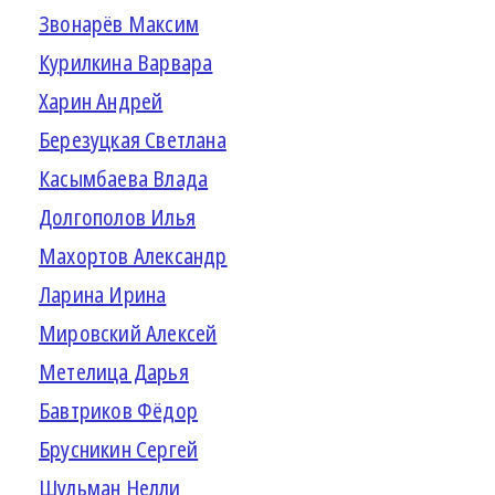
Звонарёв Максим
Курилкина Варвара
Харин Андрей
Березуцкая Светлана
Касымбаева Влада
Долгополов Илья
Махортов Александр
Ларина Ирина
Мировский Алексей
Метелица Дарья
Бавтриков Фёдор
Брусникин Сергей
Шульман Нелли