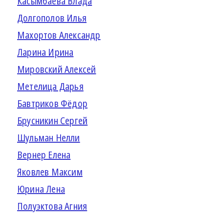
Касымбаева Влада
Долгополов Илья
Махортов Александр
Ларина Ирина
Мировский Алексей
Метелица Дарья
Бавтриков Фёдор
Брусникин Сергей
Шульман Нелли
Вернер Елена
Яковлев Максим
Юрина Лена
Полуэктова Агния