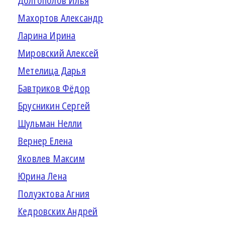
Долгополов Илья
Махортов Александр
Ларина Ирина
Мировский Алексей
Метелица Дарья
Бавтриков Фёдор
Брусникин Сергей
Шульман Нелли
Вернер Елена
Яковлев Максим
Юрина Лена
Полуэктова Агния
Кедровских Андрей