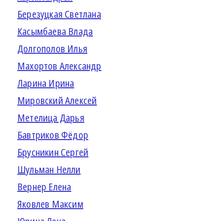
Березуцкая Светлана
Касымбаева Влада
Долгополов Илья
Махортов Александр
Ларина Ирина
Мировский Алексей
Метелица Дарья
Бавтриков Фёдор
Брусникин Сергей
Шульман Нелли
Вернер Елена
Яковлев Максим