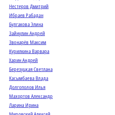
Нестеров Дмитрий
Ибраев Рабадан
Булгакова Элина
Зайнулин Андрей
Звонарёв Максим
Курилкина Варвара
Харин Андрей
Березуцкая Светлана
Касымбаева Влада
Долгополов Илья
Махортов Александр
Ларина Ирина
Мировский Алексей