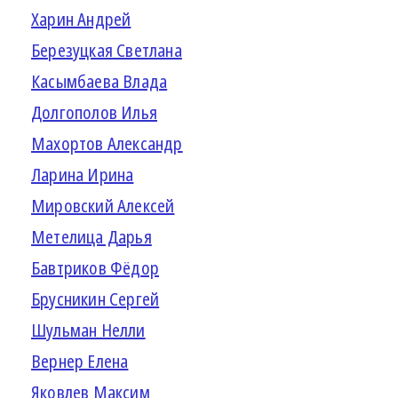
Харин Андрей
Березуцкая Светлана
Касымбаева Влада
Долгополов Илья
Махортов Александр
Ларина Ирина
Мировский Алексей
Метелица Дарья
Бавтриков Фёдор
Брусникин Сергей
Шульман Нелли
Вернер Елена
Яковлев Максим