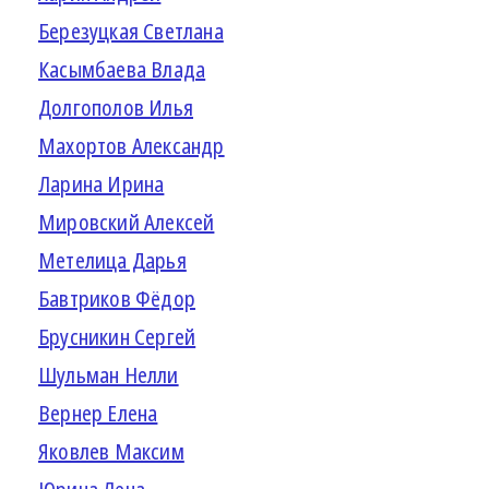
Березуцкая Светлана
Касымбаева Влада
Долгополов Илья
Махортов Александр
Ларина Ирина
Мировский Алексей
Метелица Дарья
Бавтриков Фёдор
Брусникин Сергей
Шульман Нелли
Вернер Елена
Яковлев Максим