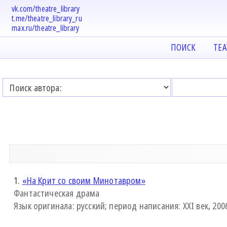
vk.com/theatre_library
t.me/theatre_library_ru
max.ru/theatre_library
ПОИСК
ТЕ
1.
«На Крит со своим Минотавром»
Фантастическая драма
Язык оригинала: русский; период написания: XXI век, 2006