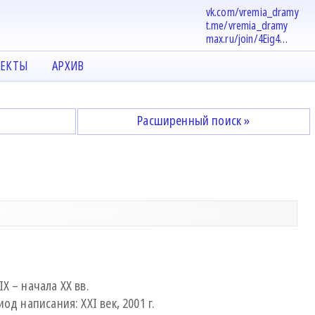
vk.com/vremia_dramy
t.me/vremia_dramy
max.ru/join/4Eig4…
ЕКТЫ
АРХИВ
Расширенный поиск »
X – начала ХХ вв.
од написания: XXI век, 2001 г.