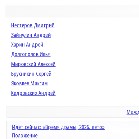
Нестеров Дмитрий
Зайнулин Андрей
Харин Андрей
Долгополов Илья
Мировский Алексей
Брусникин Сергей
Яковлев Максим
Кедровских Андрей
Межд
Идёт сейчас: «Время драмы, 2026, лето»
Положение