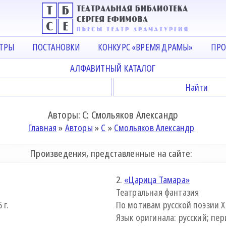
АТРЫ
ПОСТАНОВКИ
КОНКУРС «ВРЕМЯ ДРАМЫ»
ПРО
АЛФАВИТНЫЙ КАТАЛОГ
Авторы: С: Смольяков Александр
Главная
»
Авторы
»
С
»
Смольяков Александр
Произведения, представленные на сайте:
2.
«Царица Тамара»
Театральная фантазия
 г.
По мотивам русской поэзии XI
Язык оригинала: русский; пери