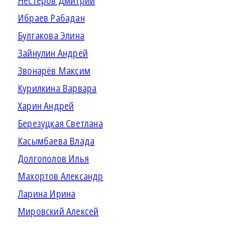
Нестеров Дмитрий
Ибраев Рабадан
Булгакова Элина
Зайнулин Андрей
Звонарёв Максим
Курилкина Варвара
Харин Андрей
Березуцкая Светлана
Касымбаева Влада
Долгополов Илья
Махортов Александр
Ларина Ирина
Мировский Алексей