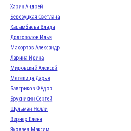
Харин Андрей
Березуцкая Светлана
Касымбаева Влада
Долгополов Илья
Махортов Александр
Ларина Ирина
Мировский Алексей
Метелица Дарья
Бавтриков Фёдор
Брусникин Сергей
Шульман Нелли
Вернер Елена
Яковлев Максим