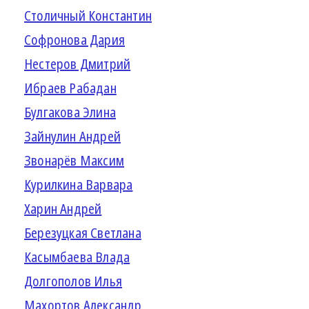
Столичный Константин
Софронова Дария
Нестеров Дмитрий
Ибраев Рабадан
Булгакова Элина
Зайнулин Андрей
Звонарёв Максим
Курилкина Варвара
Харин Андрей
Березуцкая Светлана
Касымбаева Влада
Долгополов Илья
Махортов Александр