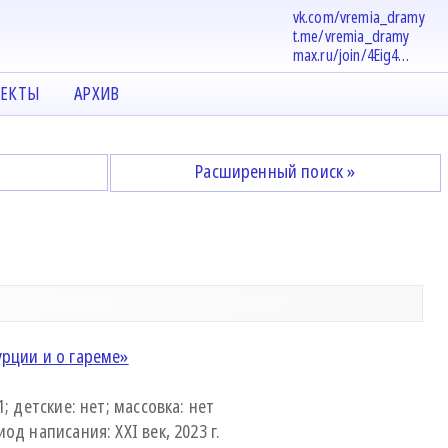
vk.com/vremia_dramy
t.me/vremia_dramy
max.ru/join/4Eig4…
ЕКТЫ
АРХИВ
Расширенный поиск »
рции и о гареме»
1; детские: нет; массовка: нет
од написания: XXI век, 2023 г.