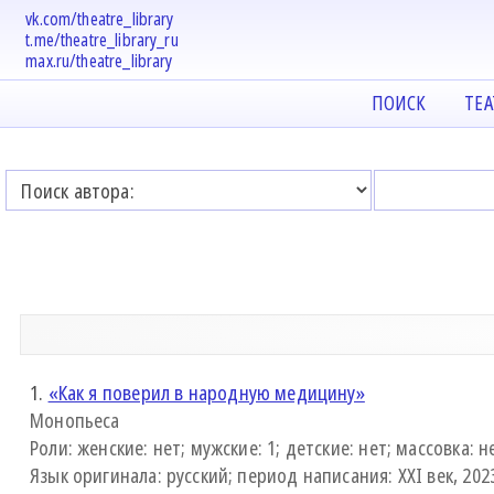
vk.com/theatre_library
t.me/theatre_library_ru
max.ru/theatre_library
ПОИСК
ТЕ
1.
«Как я поверил в народную медицину»
Монопьеса
Роли: женские: нет; мужские: 1; детские: нет; массовка: н
Язык оригинала: русский; период написания: XXI век, 2023