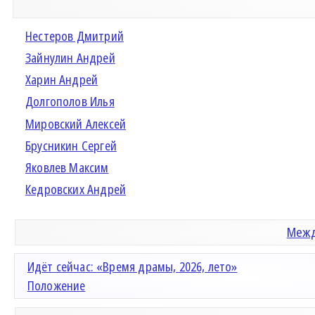
Нестеров Дмитрий
Зайнулин Андрей
Харин Андрей
Долгополов Илья
Мировский Алексей
Брусникин Сергей
Яковлев Максим
Кедровских Андрей
Межд
Идёт сейчас: «Время драмы, 2026, лето»
Положение