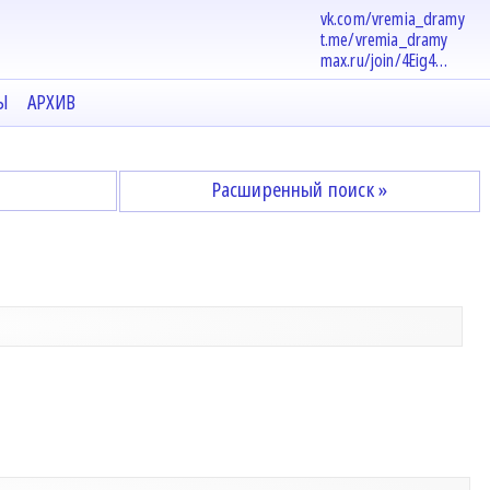
vk.com/vremia_dramy
t.me/vremia_dramy
max.ru/join/4Eig4…
Ы
АРХИВ
Расширенный поиск »