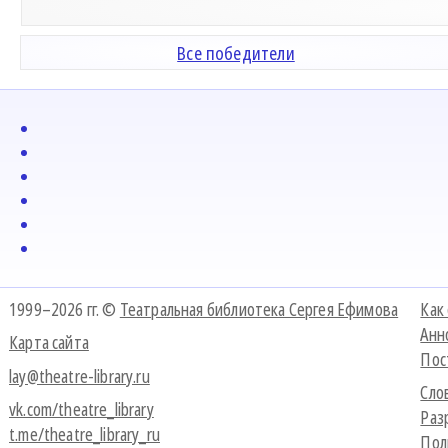
Все победители
1999–2026 гг. ©
Театральная библиотека Сергея Ефимова
Как
Анн
Карта сайта
Пос
lay@theatre-library.ru
Сло
vk.com/theatre_library
Раз
t.me/theatre_library_ru
Пол