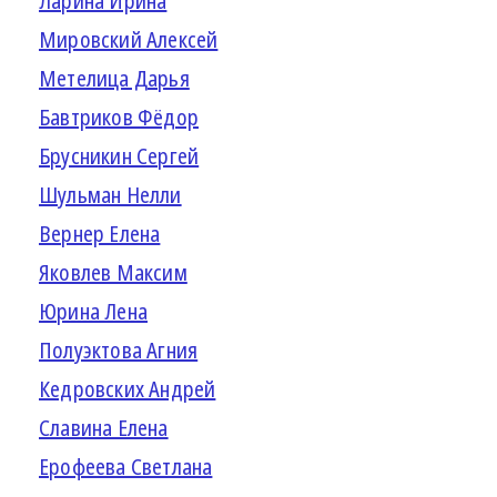
Ларина Ирина
Мировский Алексей
Метелица Дарья
Бавтриков Фёдор
Брусникин Сергей
Шульман Нелли
Вернер Елена
Яковлев Максим
Юрина Лена
Полуэктова Агния
Кедровских Андрей
Славина Елена
Ерофеева Светлана