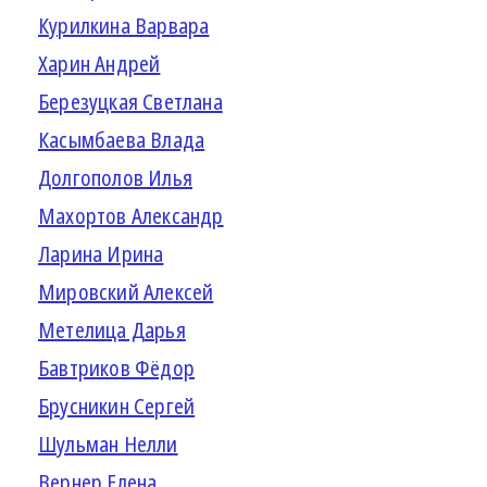
Курилкина Варвара
Харин Андрей
Березуцкая Светлана
Касымбаева Влада
Долгополов Илья
Махортов Александр
Ларина Ирина
Мировский Алексей
Метелица Дарья
Бавтриков Фёдор
Брусникин Сергей
Шульман Нелли
Вернер Елена