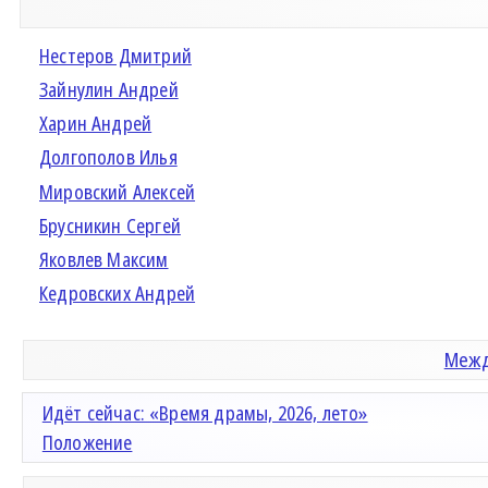
Нестеров Дмитрий
Зайнулин Андрей
Харин Андрей
Долгополов Илья
Мировский Алексей
Брусникин Сергей
Яковлев Максим
Кедровских Андрей
Межд
Идёт сейчас: «Время драмы, 2026, лето»
Положение