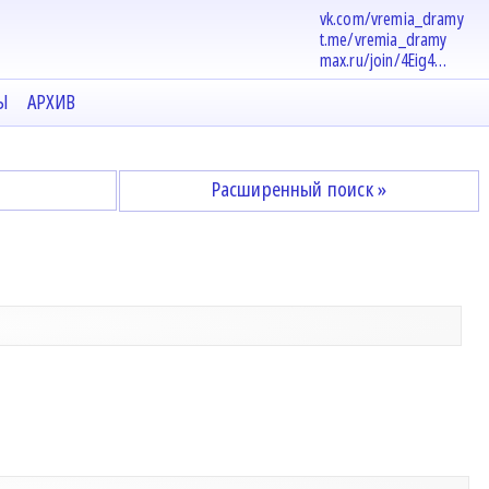
vk.com/vremia_dramy
t.me/vremia_dramy
max.ru/join/4Eig4…
Ы
АРХИВ
Расширенный поиск »