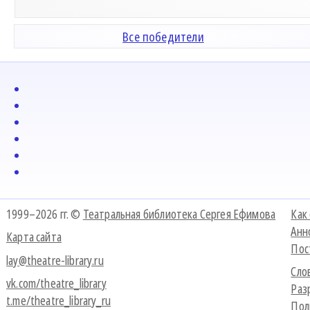
Все победители
1999–2026 гг. ©
Театральная библиотека Сергея Ефимова
Как
Анн
Карта сайта
Пос
lay@theatre-library.ru
Сло
vk.com/theatre_library
Раз
t.me/theatre_library_ru
Пол