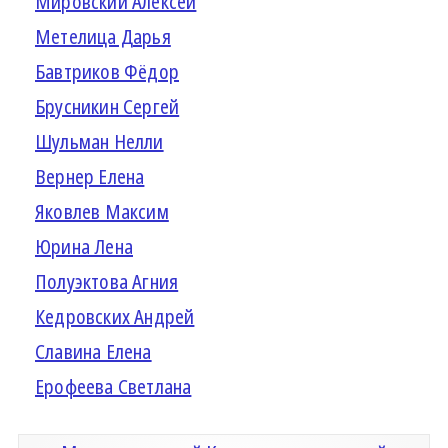
Мировский Алексей
Метелица Дарья
Бавтриков Фёдор
Брусникин Сергей
Шульман Нелли
Вернер Елена
Яковлев Максим
Юрина Лена
Полуэктова Агния
Кедровских Андрей
Славина Елена
Ерофеева Светлана