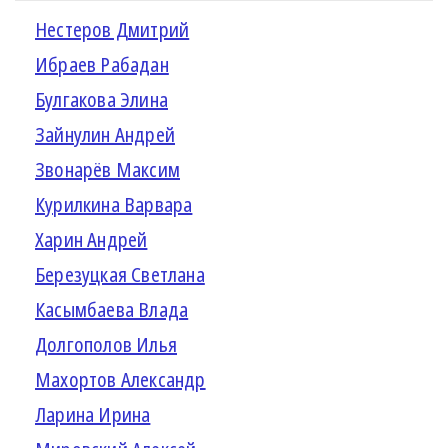
Нестеров Дмитрий
Ибраев Рабадан
Булгакова Элина
Зайнулин Андрей
Звонарёв Максим
Курилкина Варвара
Харин Андрей
Березуцкая Светлана
Касымбаева Влада
Долгополов Илья
Махортов Александр
Ларина Ирина