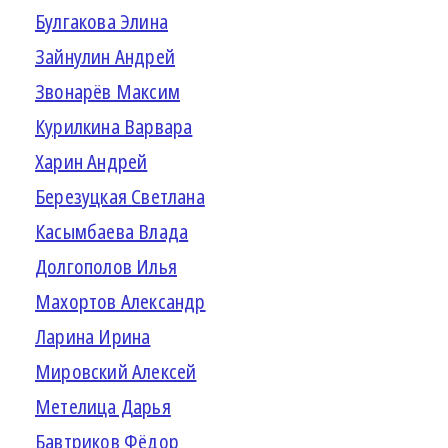
Булгакова Элина
Зайнулин Андрей
Звонарёв Максим
Курилкина Варвара
Харин Андрей
Березуцкая Светлана
Касымбаева Влада
Долгополов Илья
Махортов Александр
Ларина Ирина
Мировский Алексей
Метелица Дарья
Бавтриков Фёдор