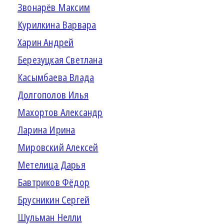
Звонарёв Максим
Курилкина Варвара
Харин Андрей
Березуцкая Светлана
Касымбаева Влада
Долгополов Илья
Махортов Александр
Ларина Ирина
Мировский Алексей
Метелица Дарья
Бавтриков Фёдор
Брусникин Сергей
Шульман Нелли