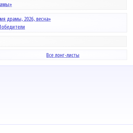
рамы»
мя драмы, 2026, весна»
Победители
Все лонг-листы