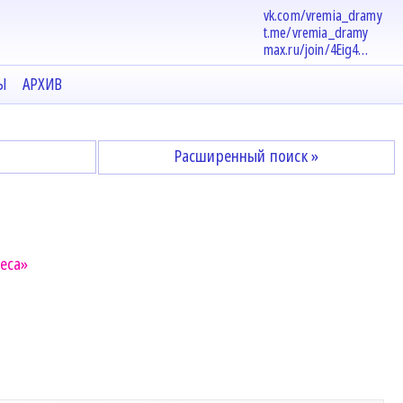
vk.com/vremia_dramy
t.me/vremia_dramy
max.ru/join/4Eig4…
Ы
АРХИВ
Расширенный поиск »
еса»