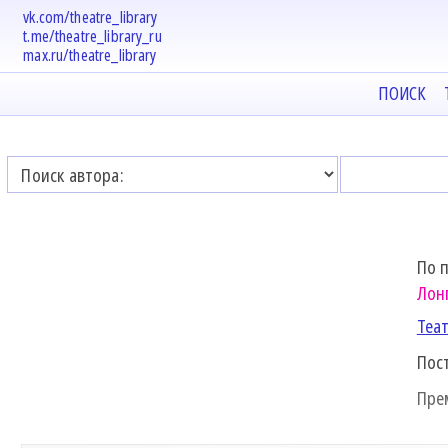
vk.com/theatre_library
t.me/theatre_library_ru
max.ru/theatre_library
ПОИСК
По 
Лон
Теа
Пос
Пре