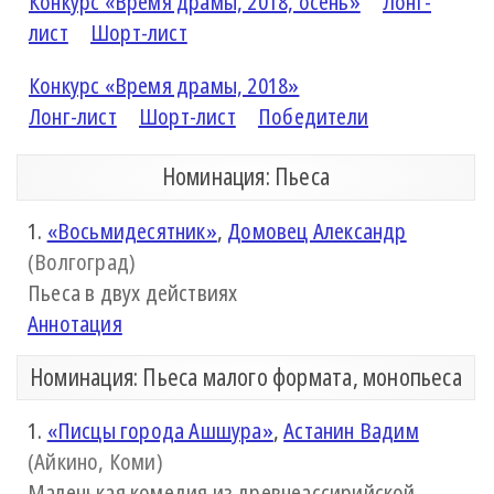
Конкурс «Время драмы, 2018, осень»
Лонг-
лист
Шорт-лист
Конкурс «Время драмы, 2018»
Лонг-лист
Шорт-лист
Победители
Номинация: Пьеса
1.
«Восьмидесятник»
,
Домовец Александр
(Волгоград)
Пьеса в двух действиях
Аннотация
Номинация: Пьеса малого формата, монопьеса
1.
«Писцы города Ашшура»
,
Астанин Вадим
(Айкино, Коми)
Маленькая комедия из древнеассирийской