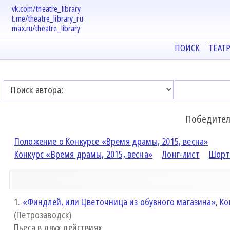
vk.com/theatre_library
t.me/theatre_library_ru
max.ru/theatre_library
ПОИСК
ТЕАТ
Победител
Положение о Конкурсе «Время драмы, 2015, весна»
Конкурс «Время драмы, 2015, весна»
Лонг-лист
Шорт
1.
«Финдлей, или Цветочница из обувного магазина»
,
Ко
(Петрозаводск)
Пьеса в двух действиях