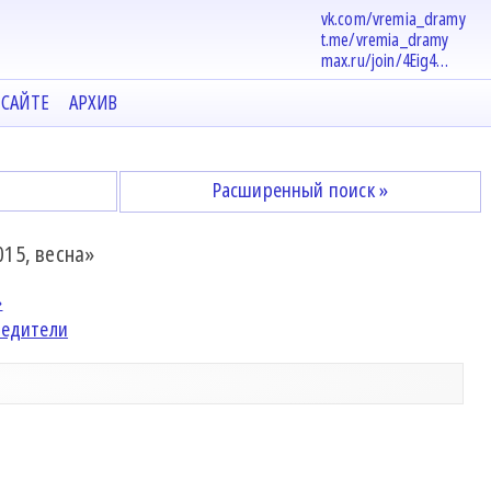
vk.com/vremia_dramy
t.me/vremia_dramy
max.ru/join/4Eig4…
 САЙТЕ
АРХИВ
Расширенный поиск »
15, весна»
»
едители