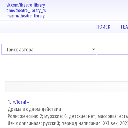
vk.com/theatre_library
t.me/theatre_library_ru
max.ru/theatre_library
ПОИСК
ТЕ
1.
«Лети!»
Драма в одном действии
Роли: женские: 2; мужские: 6; детские: нет; массовка: ест
Язык оригинала: русский; период написания: XXI век, 2023