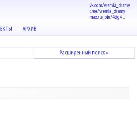
vk.com/vremia_dramy
t.me/vremia_dramy
max.ru/join/4Eig4…
ЕКТЫ
АРХИВ
Расширенный поиск »