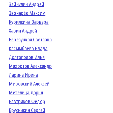
Зайнулин Андрей
Звонарёв Максим
Курилкина Варвара
Харин Андрей
Березуцкая Светлана
Касымбаева Влада
Долгополов Илья
Махортов Александр
Ларина Ирина
Мировский Алексей
Метелица Дарья
Бавтриков Фёдор
Брусникин Сергей