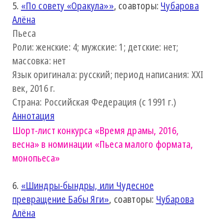
5.
«По совету «Оракула»»
, соавторы:
Чубарова
Алёна
Пьеса
Роли: женские: 4; мужские: 1; детские: нет;
массовка: нет
Язык оригинала: русский; период написания: XXI
век, 2016 г.
Страна: Российская Федерация (с 1991 г.)
Аннотация
Шорт-лист конкурса
«Время драмы, 2016,
весна»
в номинации «Пьеса малого формата,
монопьеса»
6.
«Шиндры-бындры, или Чудесное
превращение Бабы Яги»
, соавторы:
Чубарова
Алёна