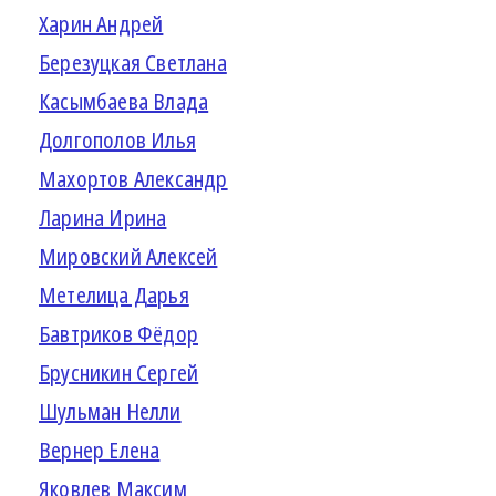
Харин Андрей
Березуцкая Светлана
Касымбаева Влада
Долгополов Илья
Махортов Александр
Ларина Ирина
Мировский Алексей
Метелица Дарья
Бавтриков Фёдор
Брусникин Сергей
Шульман Нелли
Вернер Елена
Яковлев Максим