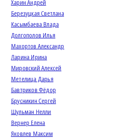
Харин Андрей
Березуцкая Светлана
Касымбаева Влада
Долгополов Илья
Махортов Александр
Ларина Ирина
Мировский Алексей
Метелица Дарья
Бавтриков Фёдор
Брусникин Сергей
Шульман Нелли
Вернер Елена
Яковлев Максим