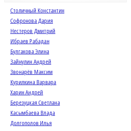
Столичный Константин
Софронова Дария
Нестеров Дмитрий
Ибраев Рабадан
Булгакова Элина
Зайнулин Андрей
Звонарёв Максим
Курилкина Варвара
Харин Андрей
Березуцкая Светлана
Касымбаева Влада
Долгополов Илья