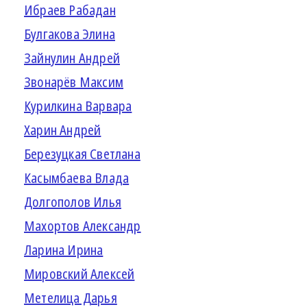
Ибраев Рабадан
Булгакова Элина
Зайнулин Андрей
Звонарёв Максим
Курилкина Варвара
Харин Андрей
Березуцкая Светлана
Касымбаева Влада
Долгополов Илья
Махортов Александр
Ларина Ирина
Мировский Алексей
Метелица Дарья