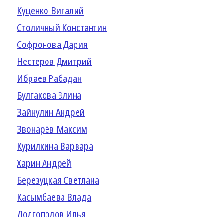
Куценко Виталий
Столичный Константин
Софронова Дария
Нестеров Дмитрий
Ибраев Рабадан
Булгакова Элина
Зайнулин Андрей
Звонарёв Максим
Курилкина Варвара
Харин Андрей
Березуцкая Светлана
Касымбаева Влада
Долгополов Илья