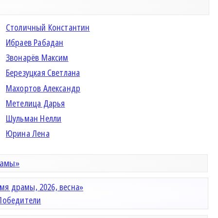
Столичный Константин
Ибраев Рабадан
Звонарёв Максим
Березуцкая Светлана
Махортов Александр
Метелица Дарья
Шульман Нелли
Юрина Лена
рамы»
мя драмы, 2026, весна»
Победители