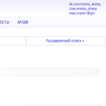
vk.com/vremia_dramy
t.me/vremia_dramy
max.ru/join/4Eig4…
ЕКТЫ
АРХИВ
Расширенный поиск »