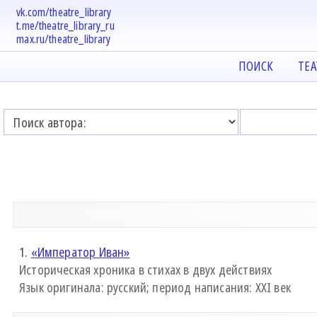
vk.com/theatre_library
t.me/theatre_library_ru
max.ru/theatre_library
ПОИСК
ТЕ
1.
«Император Иван»
Историческая хроника в стихах в двух действиях
Язык оригинала: русский; период написания: XXI век