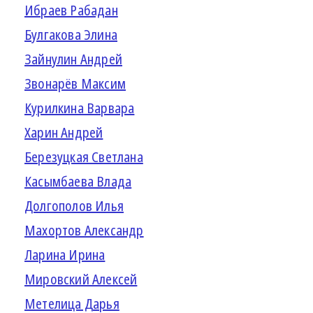
Ибраев Рабадан
Булгакова Элина
Зайнулин Андрей
Звонарёв Максим
Курилкина Варвара
Харин Андрей
Березуцкая Светлана
Касымбаева Влада
Долгополов Илья
Махортов Александр
Ларина Ирина
Мировский Алексей
Метелица Дарья