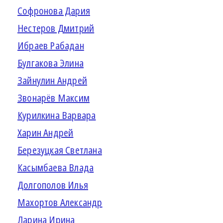
Софронова Дария
Нестеров Дмитрий
Ибраев Рабадан
Булгакова Элина
Зайнулин Андрей
Звонарёв Максим
Курилкина Варвара
Харин Андрей
Березуцкая Светлана
Касымбаева Влада
Долгополов Илья
Махортов Александр
Ларина Ирина