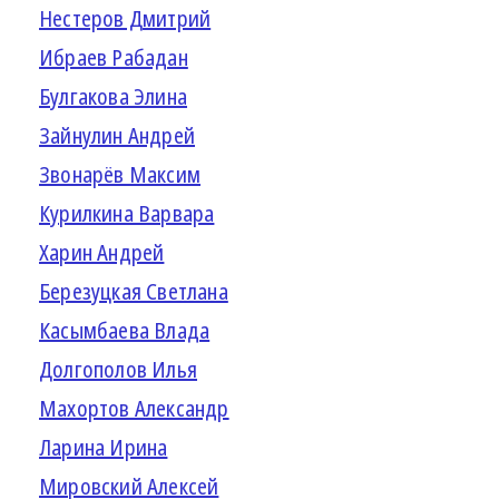
Нестеров Дмитрий
Ибраев Рабадан
Булгакова Элина
Зайнулин Андрей
Звонарёв Максим
Курилкина Варвара
Харин Андрей
Березуцкая Светлана
Касымбаева Влада
Долгополов Илья
Махортов Александр
Ларина Ирина
Мировский Алексей