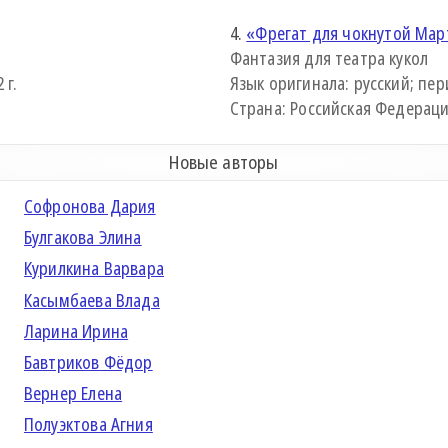
4.
«Фрегат для чокнутой Мар
Фантазия для театра кукол
 г.
Язык оригинала: русский; пери
Страна: Российская Федерация 
Новые авторы
Софронова Дария
Булгакова Элина
Курилкина Варвара
Касымбаева Влада
Ларина Ирина
Бавтриков Фёдор
Вернер Елена
Полуэктова Агния