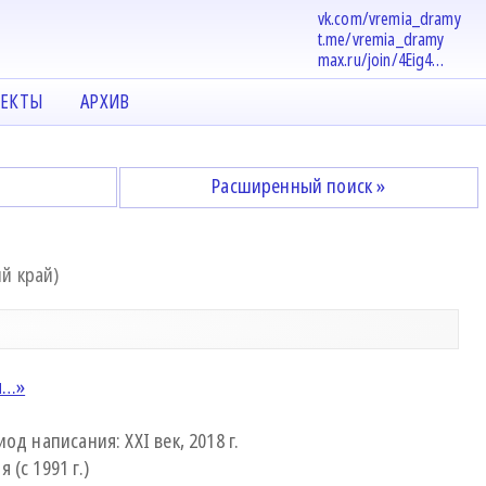
vk.com/vremia_dramy
t.me/vremia_dramy
max.ru/join/4Eig4…
ЕКТЫ
АРХИВ
Расширенный поиск »
й край)
ы…»
од написания: XXI век, 2018 г.
(с 1991 г.)