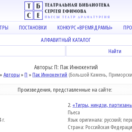
АТРЫ
ПОСТАНОВКИ
КОНКУРС «ВРЕМЯ ДРАМЫ»
ПРО
АЛФАВИТНЫЙ КАТАЛОГ
Авторы: П: Пак Иннокентий
»
Авторы
»
П
»
Пак Иннокентий
(Большой Камень, Приморски
Произведения, представленные на сайте:
2.
«Тигры, ниндзи, партизан
Пьеса
 г.
Язык оригинала: русский; пери
Страна: Российская Федерация 