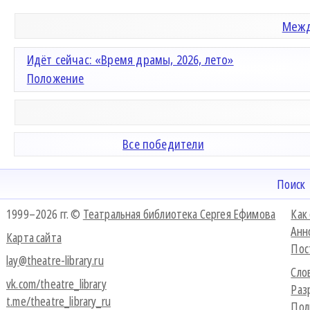
Межд
Идёт сейчас: «Время драмы, 2026, лето»
Положение
Все победители
Поиск
1999–2026 гг. ©
Театральная библиотека Сергея Ефимова
Как
Анн
Карта сайта
Пос
lay@theatre-library.ru
Сло
vk.com/theatre_library
Раз
t.me/theatre_library_ru
Пол