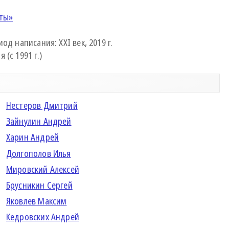
ты»
од написания: XXI век, 2019 г.
(с 1991 г.)
Нестеров Дмитрий
Зайнулин Андрей
Харин Андрей
Долгополов Илья
Мировский Алексей
Брусникин Сергей
Яковлев Максим
Кедровских Андрей