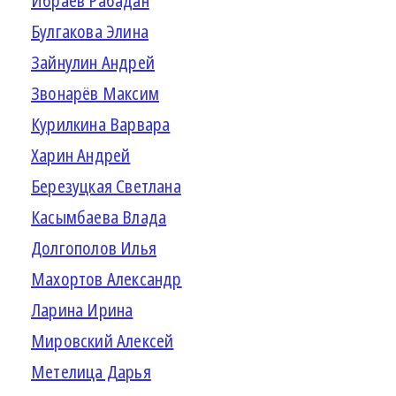
Ибраев Рабадан
Булгакова Элина
Зайнулин Андрей
Звонарёв Максим
Курилкина Варвара
Харин Андрей
Березуцкая Светлана
Касымбаева Влада
Долгополов Илья
Махортов Александр
Ларина Ирина
Мировский Алексей
Метелица Дарья