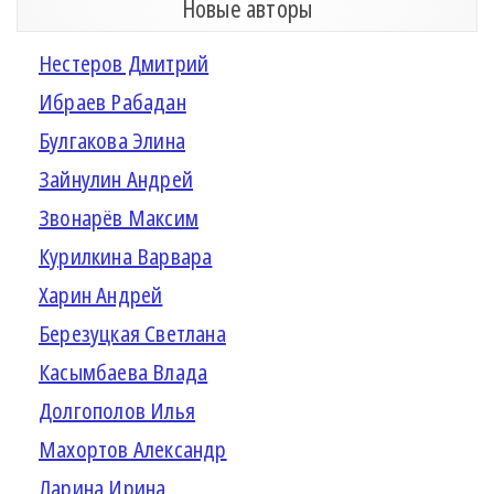
Новые авторы
Нестеров Дмитрий
Ибраев Рабадан
Булгакова Элина
Зайнулин Андрей
Звонарёв Максим
Курилкина Варвара
Харин Андрей
Березуцкая Светлана
Касымбаева Влада
Долгополов Илья
Махортов Александр
Ларина Ирина