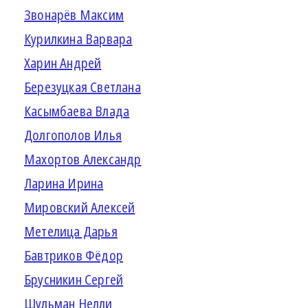
Звонарёв Максим
Курилкина Варвара
Харин Андрей
Березуцкая Светлана
Касымбаева Влада
Долгополов Илья
Махортов Александр
Ларина Ирина
Мировский Алексей
Метелица Дарья
Бавтриков Фёдор
Брусникин Сергей
Шульман Нелли