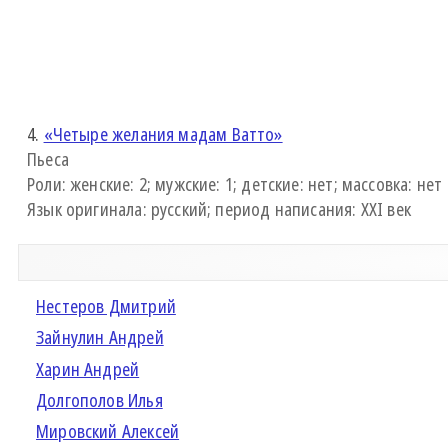
4.
«Четыре желания мадам Ватто»
Пьеса
Роли: женские: 2; мужские: 1; детские: нет; массовка: нет
Язык оригинала: русский; период написания: XXI век
Нестеров Дмитрий
Зайнулин Андрей
Харин Андрей
Долгополов Илья
Мировский Алексей