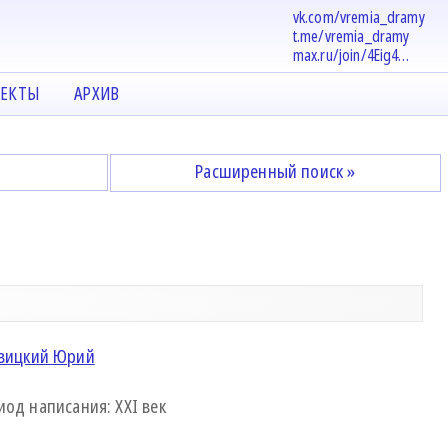
vk.com/vremia_dramy
t.me/vremia_dramy
max.ru/join/4Eig4…
ЕКТЫ
АРХИВ
Расширенный поиск »
вицкий Юрий
иод написания: XXI век