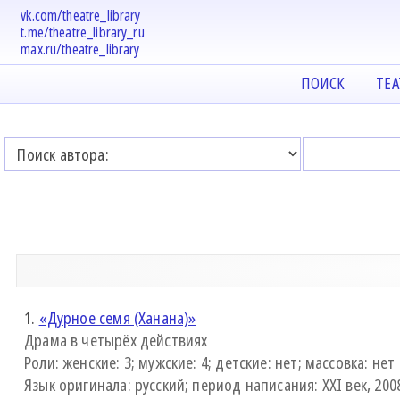
vk.com/theatre_library
t.me/theatre_library_ru
max.ru/theatre_library
ПОИСК
ТЕ
1.
«Дурное семя (Ханана)»
Драма в четырёх действиях
Роли: женские: 3; мужские: 4; детские: нет; массовка: нет
Язык оригинала: русский; период написания: XXI век, 2008