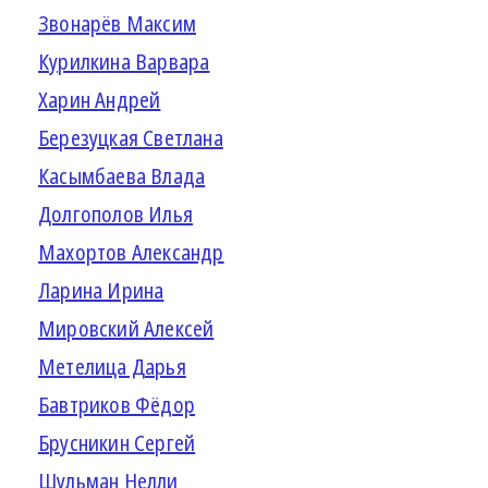
Звонарёв Максим
Курилкина Варвара
Харин Андрей
Березуцкая Светлана
Касымбаева Влада
Долгополов Илья
Махортов Александр
Ларина Ирина
Мировский Алексей
Метелица Дарья
Бавтриков Фёдор
Брусникин Сергей
Шульман Нелли