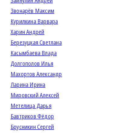
Зайнулин Андрей
Звонарёв Максим
Курилкина Варвара
Харин Андрей
Березуцкая Светлана
Касымбаева Влада
Долгополов Илья
Махортов Александр
Ларина Ирина
Мировский Алексей
Метелица Дарья
Бавтриков Фёдор
Брусникин Сергей