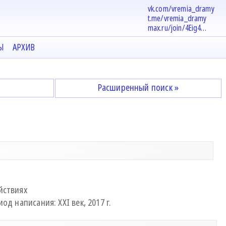
vk.com/vremia_dramy
t.me/vremia_dramy
max.ru/join/4Eig4…
Ы
АРХИВ
Расширенный поиск »
йствиях
од написания: XXI век, 2017 г.