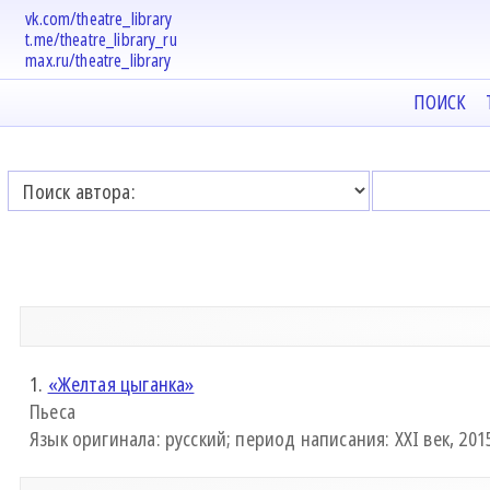
vk.com/theatre_library
t.me/theatre_library_ru
max.ru/theatre_library
ПОИСК
1.
«Желтая цыганка»
Пьеса
Язык оригинала: русский; период написания: XXI век, 2015