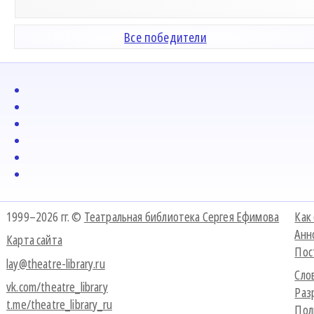
Все победители
1999–2026 гг. ©
Театральная библиотека Сергея Ефимова
Как
Анн
Карта сайта
Пос
lay@theatre-library.ru
Сло
vk.com/theatre_library
Раз
t.me/theatre_library_ru
Пол