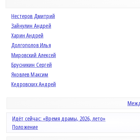
Нестеров Дмитрий
Зайнулин Андрей
Харин Андрей
Долгополов Илья
Мировский Алексей
Брусникин Сергей
Яковлев Максим
Кедровских Андрей
Межд
Идёт сейчас: «Время драмы, 2026, лето»
Положение