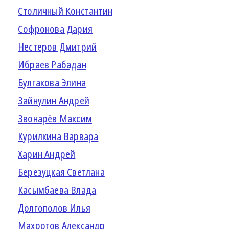
Столичный Константин
Софронова Дария
Нестеров Дмитрий
Ибраев Рабадан
Булгакова Элина
Зайнулин Андрей
Звонарёв Максим
Курилкина Варвара
Харин Андрей
Березуцкая Светлана
Касымбаева Влада
Долгополов Илья
Махортов Александр