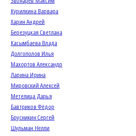
Звонарёв Максим
Курилкина Варвара
Харин Андрей
Березуцкая Светлана
Касымбаева Влада
Долгополов Илья
Махортов Александр
Ларина Ирина
Мировский Алексей
Метелица Дарья
Бавтриков Фёдор
Брусникин Сергей
Шульман Нелли