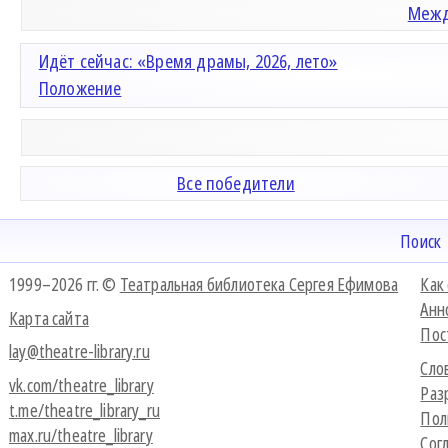
Межд
Идёт сейчас: «Время драмы, 2026, лето»
Положение
Все победители
Поиск
1999–2026 гг. ©
Театральная библиотека Сергея Ефимова
Как
Анн
Карта сайта
Пос
lay@theatre-library.ru
Сло
vk.com/theatre_library
Раз
t.me/theatre_library_ru
Пол
max.ru/theatre_library
Сог