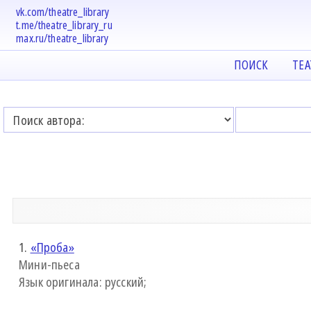
vk.com/theatre_library
t.me/theatre_library_ru
max.ru/theatre_library
ПОИСК
ТЕ
1.
«Проба»
Мини-пьеса
Язык оригинала: русский;