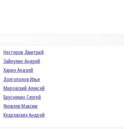
Нестеров Дмитрий
Зайнулин Андрей
Харин Андрей
Долгополов Илья
Мировский Алексей
Брусникин Сергей
Яковлев Максим
Кедровских Андрей