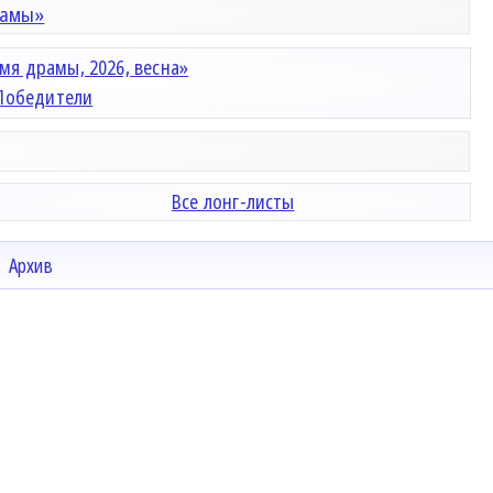
рамы»
мя драмы, 2026, весна»
Победители
Все лонг-листы
Архив