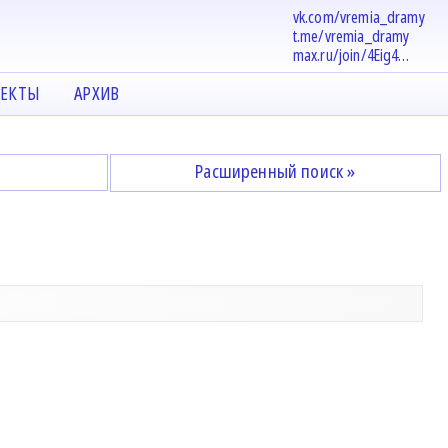
vk.com/vremia_dramy
t.me/vremia_dramy
max.ru/join/4Eig4…
ЕКТЫ
АРХИВ
Расширенный поиск »