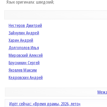
Язык оригинала: шведский;
Нестеров Дмитрий
Зайнулин Андрей
Харин Андрей
Долгополов Илья
Мировский Алексей
Брусникин Сергей
Яковлев Максим
Кедровских Андрей
Межд
Идёт сейчас: «Время драмы, 2026, лето»