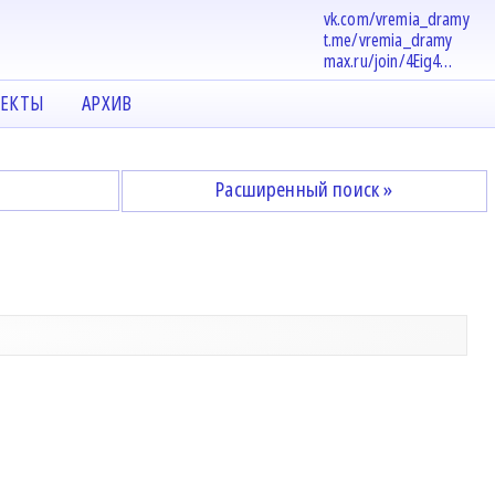
vk.com/vremia_dramy
t.me/vremia_dramy
max.ru/join/4Eig4…
ЕКТЫ
АРХИВ
Расширенный поиск »